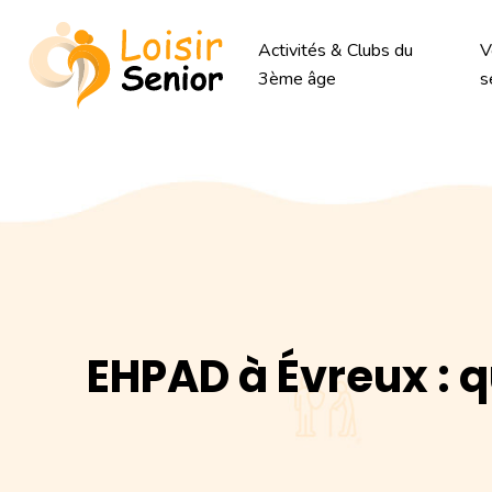
Activités & Clubs du
V
3ème âge
s
EHPAD à Évreux : 