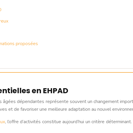
D
reux
nimations proposées
entielles en EHPAD
s âgées dépendantes représente souvent un changement important
ives et de favoriser une meilleure adaptation au nouvel environn
eux
, l’offre d’activités constitue aujourd’hui un critère détermina