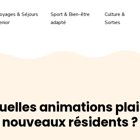
oyages & Séjours
Sport & Bien-être
Culture &
enior
adapté
Sorties
quelles animations pla
nouveaux résidents ?