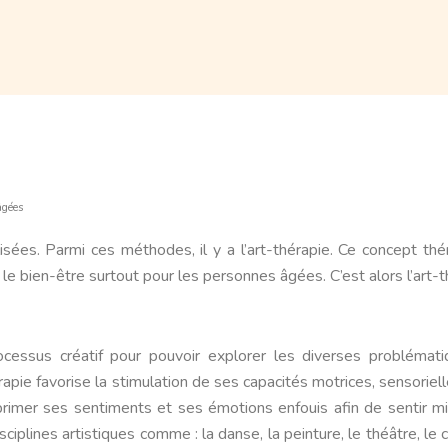
âgées
isées. Parmi ces méthodes, il y a l’art-thérapie. Ce concept t
le bien-être surtout pour les personnes âgées. C’est alors l’art-t
ocessus créatif pour pouvoir explorer les diverses probléma
érapie favorise la stimulation de ses capacités motrices, sensorie
xprimer ses sentiments et ses émotions enfouis afin de sentir mie
iplines artistiques comme : la danse, la peinture, le théâtre, le co