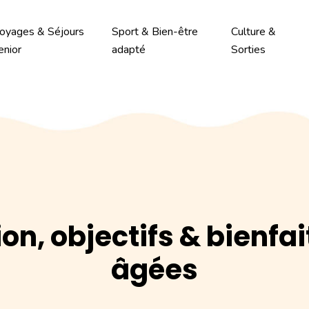
oyages & Séjours
Sport & Bien-être
Culture &
enior
adapté
Sorties
ion, objectifs & bienf
âgées