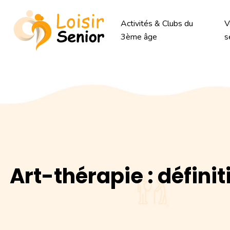
Activités & Clubs du
V
3ème âge
s
Art-thérapie : définit